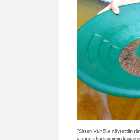
”Sitten Väinölle näytettiin rä
ja rupesi hartiavoimin kaivama