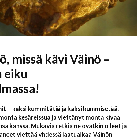
ö, missä kävi Väinö –
 eiku
lmassa!
it – kaksi kummitätiä ja kaksi kummisetää.
 monta kesäreissua ja viettänyt monta kivaa
 kanssa. Mukavia retkiä ne ovatkin olleet ja
aneet viettää yhdessä laatuaikaa Väinön