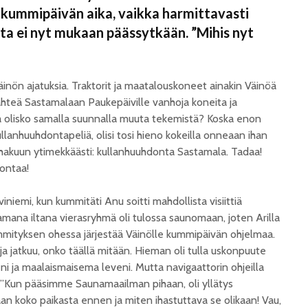
n kummipäivän aika, vaikka harmittavasti
a ei nyt mukaan päässytkään. ”Mihis nyt
äinön ajatuksia. Traktorit ja maatalouskoneet ainakin Väinöä
lähteä Sastamalaan Paukepäiville vanhoja koneita ja
 olisko samalla suunnalla muuta tekemistä? Koska enon
llanhuuhdontapeliä, olisi tosi hieno kokeilla onneaan ihan
glehakuun ytimekkäästi: kullanhuuhdonta Sastamala. Tadaa!
ontaa!
viniemi, kun kummitäti Anu soitti mahdollista visiittiä
mana iltana vierasryhmä oli tulossa saunomaan, joten Arilla
ämmityksen ohessa järjestää Väinölle kummipäivän ohjelmaa.
 ja jatkuu, onko täällä mitään. Hieman oli tulla uskonpuute
i ja maalaismaisema leveni. Mutta navigaattorin ohjeilla
oi. ”Kun pääsimme Saunamaailman pihaan, oli yllätys
kaan koko paikasta ennen ja miten ihastuttava se olikaan! Vau,