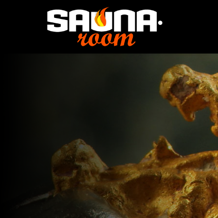
Saunominen tekee
tutkitusti hyvää