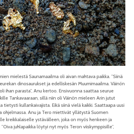
ien mielestä Saunamaailma oli aivan mahtava paikka. ”Siinä
Heurekan dinosaurukset ja edelliskesän Muumimaailma. Väinön
li ihan parasta”, Anu kertoo. Ensivuonna saattaa seurue
le Tankavaaraan, sillä niin oli Väinön mieleen Arin jutut
 tietysti kullankaivajista. Eikä siinä vielä kaikki. Saattaapa uusi
a ohjelmassa. Anu ja Tero miettivät yllätystä Suomen
e kreikkalaiselle ystävälleen, joka on myös henkeen ja
”Oiva juhlapaikka löytyi nyt myös Teron viiskymppisille”,