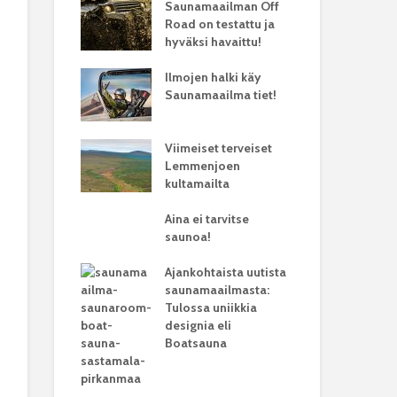
Saunamaailman Off
Road on testattu ja
hyväksi havaittu!
Ilmojen halki käy
Saunamaailma tiet!
Viimeiset terveiset
Lemmenjoen
kultamailta
Aina ei tarvitse
saunoa!
Ajankohtaista uutista
saunamaailmasta:
Tulossa uniikkia
designia eli
Boatsauna