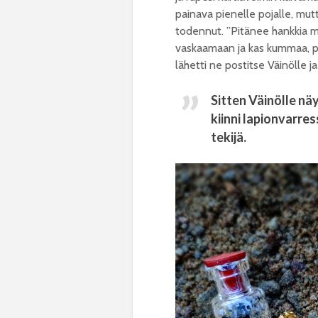
painava pienelle pojalle, mutta
todennut. ”Pitänee hankkia m
vaskaamaan ja kas kummaa, pikki
lähetti ne postitse Väinölle j
Sitten Väinölle näy
kiinni lapionvarre
tekijä.