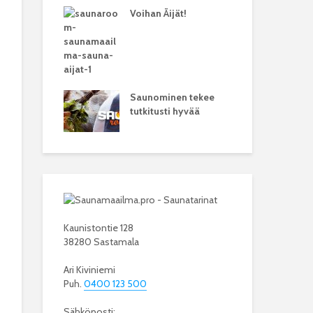
Voihan Äijät!
Saunominen tekee
tutkitusti hyvää
Kaunistontie 128
38280 Sastamala
Ari Kiviniemi
Puh.
0400 123 500
Sähköposti: