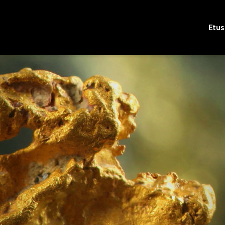
Etus
Ei ihan tavallinen
Nyt kiipeilemään 
saunareissu
tornia rakentama
Illoon