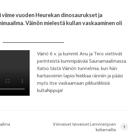
si viime vuoden Heurekan dinosaurukset ja
imaailma. Väinön mielestä kullan vaskaaminen oli
Väinö 6 v. ja kummit Anu ja Tero viettivät
perinteistä kummipäivää Saunamaailmassa.
Katso tästä Väinön tunnelmia, kun hän
hartiavoimin lapioi hiekkaa ränniin ja pääsi
myös itse vaskaamaan pikkuriikkisiä
kultahippuja!
aailma
Viimeiset terveiset Lemmenjoen
kultamailta