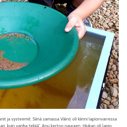
nnit ja systeemit. Siinä samassa Väinö oli kiinni lapionvarressa
an, kuin vanha tekijä”, Anu kertoo nauraen. Hiukan oli lapio