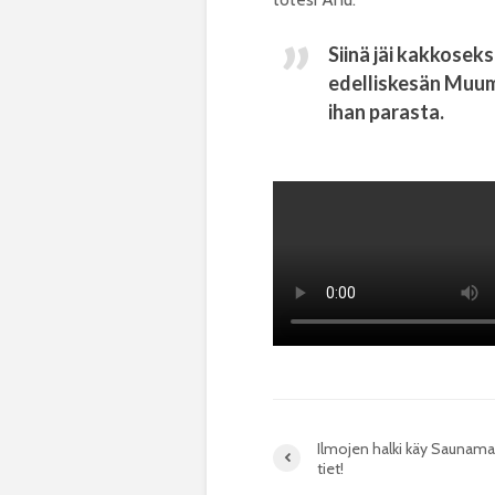
Siinä jäi kakkosek
edelliskesän Muum
ihan parasta.
Ilmojen halki käy Saunam
tiet!