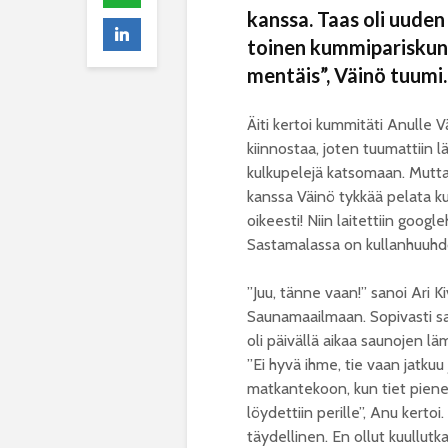
kanssa. Taas oli uude
toinen kummipariskunt
mentäis”, Väinö tuumi.
Äiti kertoi kummitäti Anulle V
kiinnostaa, joten tuumattiin 
kulkupelejä katsomaan. Mutta
kanssa Väinö tykkää pelata ku
oikeesti! Niin laitettiin goo
Sastamalassa on kullanhuuhd
”Juu, tänne vaan!” sanoi Ari Ki
Saunamaailmaan. Sopivasti sa
oli päivällä aikaa saunojen l
”Ei hyvä ihme, tie vaan jatkuu
matkantekoon, kun tiet pienen
löydettiin perille”, Anu kert
täydellinen. En ollut kuullut