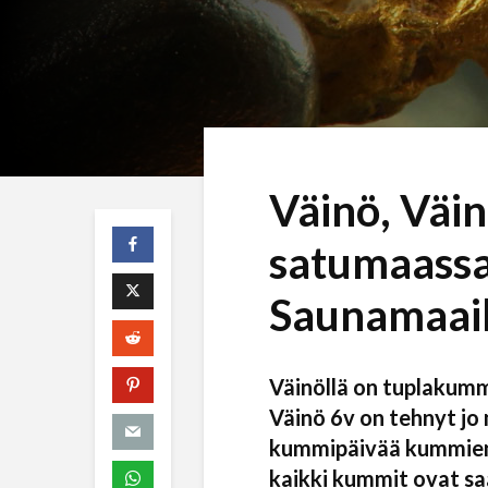
Väinö, Väin
satumaassa
Saunamaai
Väinöllä on tuplakumm
Väinö 6v on tehnyt jo
kummipäivää kummiensa
kaikki kummit ovat sa