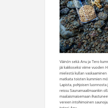
Väinön sekä Anu ja Tero kumm
jäi kakkoseksi viime vuoden 
mielestä kullan vaskaaminen o
matkata toisten kummien mökil
Lapista, pohjoisen luonnosta ja
reissu Saunamaailmaankin oll
maalaismaisemaan ihastuneell
vereen intohimoinen saunoja. 
totesi Anu.