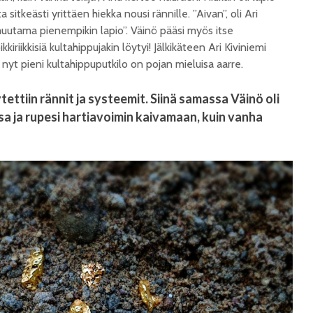
 sitkeästi yrittäen hiekka nousi rännille. ”Aivan”, oli Ari
uutama pienempikin lapio”. Väinö pääsi myös itse
riikkisiä kultahippujakin löytyi! Jälkikäteen Ari Kiviniemi
a nyt pieni kultahippuputkilo on pojan mieluisa aarre.
tettiin rännit ja systeemit. Siinä samassa Väinö oli
ssa ja rupesi hartiavoimin kaivamaan, kuin vanha