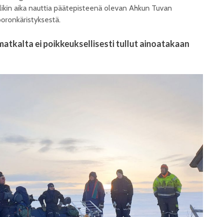
likin aika nauttia päätepisteenä olevan Ahkun Tuvan
oronkäristyksestä.
matkalta ei poikkeuksellisesti tullut ainoatakaan