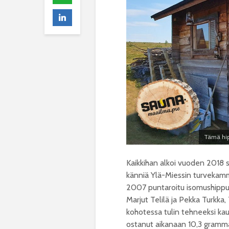
Tämä hip
Kaikkihan alkoi vuoden 2018 
känniä Ylä-Miessin turvekamm
2007 puntaroitu isomushippu 
Marjut Telilä ja Pekka Turkka, 
kohotessa tulin tehneeksi ka
ostanut aikanaan 10,3 gramma