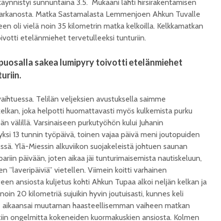
äynnistyi sunnuntaina 3.5. Mukaani lähti hirsirakentamisen
Parkanosta. Matka Sastamalasta Lemmenjoen Ahkun Tuvalle
lkeen oli vielä noin 35 kilometrin matka kelkoilla. Kelkkamatkan
ivotti etelänmiehet tervetulleeksi tunturiin.
uosalla sakea lumipyry toivotti etelänmiehet
uriin.
aihtuessa. Telilän veljeksien avustuksella saimme
kan, joka helpotti huomattavasti myös kulkemista purku
än välillä. Varsinaiseen purkutyöhön kului Juhanin
ksi 13 tunnin työpäivä, toinen vajaa päivä meni joutopuiden
essä. Ylä-Miessin alkuviikon suojakeleistä johtuen saunan
 pariin päivään, joten aikaa jäi tunturimaisemista nautiskeluun,
 ”laveripäiviä” vietellen. Viimein koitti varhainen
een ansiosta kuljetus kohti Ahkun Tupaa alkoi neljän kelkan ja
in 20 kilometriä sujuikin hyvin joutuisasti, kunnes keli
 Se aikaansai muutaman haasteellisemman vaiheen matkan
ittiin ongelmitta kokeneiden kuormakuskien ansiosta. Kolmen