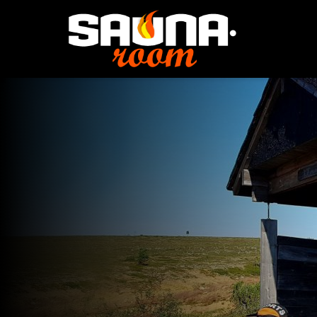
Nyt kiipeilemään ja
Vuokrataan sauna,
tornia rakentamaan
tilataan iltapalaa,
Illoon
valitaan aktiviteetit
ja nautitaan
elämyksistä