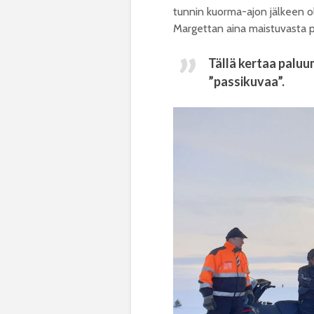
tunnin kuorma-ajon jälkeen o
Margettan aina maistuvasta p
Tällä kertaa paluu
”passikuvaa”.