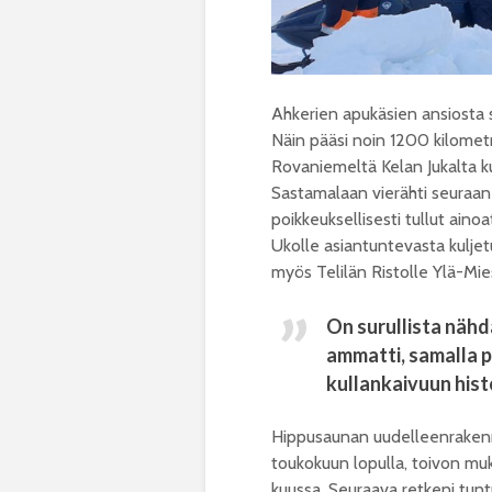
Ahkerien apukäsien ansiosta sa
Näin pääsi noin 1200 kilome
Rovaniemeltä Kelan Jukalta ku
Sastamalaan vierähti seuraan
poikkeuksellisesti tullut ainoa
Ukolle asiantuntevasta kuljet
myös Telilän Ristolle Ylä-Mies
On surullista nähd
ammatti, samalla 
kullankaivuun hist
Hippusaunan uudelleenrakennus
toukokuun lopulla, toivon muk
kuussa. Seuraava retkeni tuntu