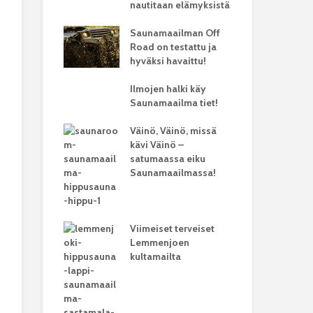
nautitaan elämyksistä
Saunamaailman Off
Road on testattu ja
hyväksi havaittu!
Ilmojen halki käy
Saunamaailma tiet!
Väinö, Väinö, missä
kävi Väinö –
satumaassa eiku
Saunamaailmassa!
Viimeiset terveiset
Lemmenjoen
kultamailta