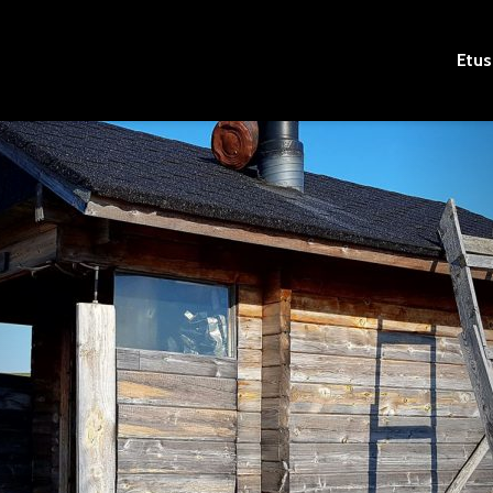
Etus
Saunamaailman
Ilmojen halki käy
Off Road on
Saunamaailma tie
testattu ja hyväksi
havaittu!