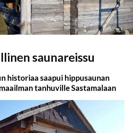
allinen saunareissu
n historiaa saapui hippusaunan
aailman tanhuville Sastamalaan