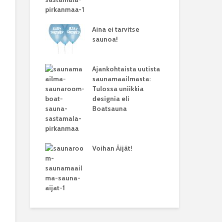
Aina ei tarvitse
saunoa!
Ajankohtaista uutista
saunamaailmasta:
Tulossa uniikkia
designia eli
Boatsauna
Voihan Äijät!