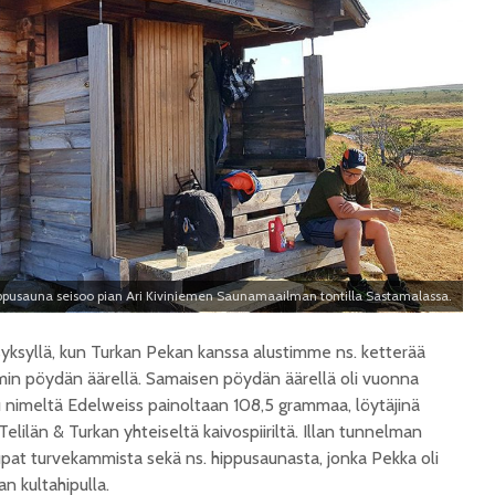
pusauna seisoo pian Ari Kiviniemen Saunamaailman tontilla Sastamalassa.
syksyllä, kun Turkan Pekan kanssa alustimme ns. ketterää
in pöydän äärellä. Samaisen pöydän äärellä oli vuonna
nimeltä Edelweiss painoltaan 108,5 grammaa, löytäjinä
Telilän & Turkan yhteiseltä kaivospiiriltä. Illan tunnelman
upat turvekammista sekä ns. hippusaunasta, jonka Pekka oli
n kultahipulla.