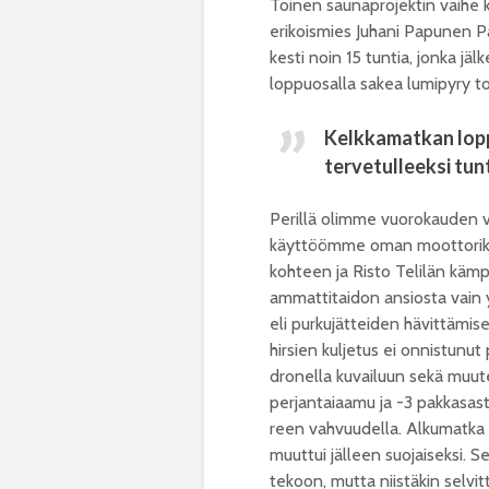
Toinen saunaprojektin vaihe k
erikoismies Juhani Papunen 
kesti noin 15 tuntia, jonka jä
loppuosalla sakea lumipyry to
Kelkkamatkan lopp
tervetulleeksi tunt
Perillä olimme vuorokauden v
käyttöömme oman moottorikel
kohteen ja Risto Telilän kämp
ammattitaidon ansiosta vain y
eli purkujätteiden hävittämis
hirsien kuljetus ei onnistunut
dronella kuvailuun sekä muuten
perjantaiaamu ja -3 pakkasast
reen vahvuudella. Alkumatka no
muuttui jälleen suojaiseksi.
tekoon, mutta niistäkin selv