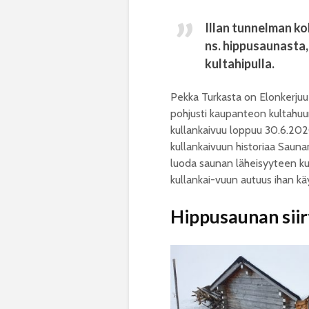
Illan tunnelman k
ns. hippusaunasta
kultahipulla.
Pekka Turkasta on Elonkerjuu-
pohjusti kaupanteon kultahuu
kullankaivuu loppuu 30.6.202
kullankaivuun historiaa Sauna
luoda saunan läheisyyteen ku
kullankai-vuun autuus ihan k
Hippusaunan siir