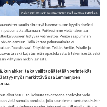
Mökin purkamiseen ja siirtämiseen osallistunutta porukkaa.
unahirret saatiin siirrettyä kuorma-auton kyytiin ripeästi.
trin paluumatka alkamaan. Poikkesimme vielä hakemaan
llankaivuuseen liittyvää välineistöä. Perille saapuminen
 päivän aamuun. Tällä kertaa paluumatkalta ei
takaan ”passikuvaa”. Erityiskiitos Telilän Amille, Mikalle ja
usavusta sekä kuljetusreitin opastuksesta & tekemisestä, sekä
sin viihtyisän mökin lainasta.
ä, kun ahkerilta kaivajilta päätetään perinteikäs
päättyy myös merkittävä osa Lemmenjoen
oriaa.
 alkoi heti 11. toukokuuta tavoitteena ensilöylyt vielä
aan vielä samalla porukalla, jolla saunoimme tunturissa huhti-
riin ajoittuu kuluvan vuoden juhannuksen jälkeiselle viikolle,