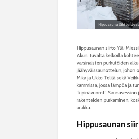
Hippusauna lähtöpisteess
Hippusaunan siirto Ylä-Miessi
Akun Tuvalta kelkoilla kohte
varsinaisten purkutöiden alku
jäähyväissaunottelun, johon os
Mika ja Ukko Telilä sekä Veik
kammissa, jossa lämpöa ja tunn
”kipinävuorot”. Saunasession 
rakenteiden purkaminen, koska 
urakka.
Hippusaunan siir