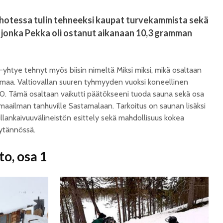
ohotessa tulin tehneeksi kaupat turvekammista sekä
, jonka Pekka oli ostanut aikanaan 10,3 gramman
yhtye tehnyt myös biisin nimeltä Miksi miksi, mikä osaltaan
maa. Valtiovallan suuren tyhmyyden vuoksi koneellinen
0. Tämä osaltaan vaikutti päätökseeni tuoda sauna sekä osa
maailman tanhuville Sastamalaan. Tarkoitus on saunan lisäksi
llankaivuuvälineistön esittely sekä mahdollisuus kokea
äytännössä.
to, osa 1