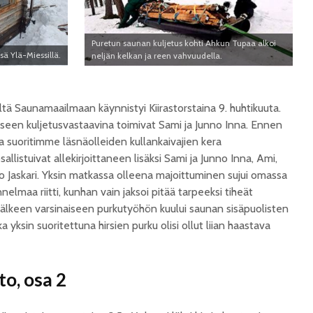
Puretun saunan kuljetus kohti Ahkun Tupaa alkoi
ä Ylä-Miessillä.
neljän kelkan ja reen vahvuudella.
ltä Saunamaailmaan käynnistyi Kiirastorstaina 9. huhtikuuta.
eseen kuljetusvastaavina toimivat Sami ja Junno Inna. Ennen
a suoritimme läsnäolleiden kullankaivajien kera
allistuivat allekirjoittaneen lisäksi Sami ja Junno Inna, Ami,
ko Jaskari. Yksin matkassa olleena majoittuminen sujui omassa
elmaa riitti, kunhan vain jaksoi pitää tarpeeksi tiheät
jälkeen varsinaiseen purkutyöhön kuului saunan sisäpuolisten
yksin suoritettuna hirsien purku olisi ollut liian haastava
to, osa 2