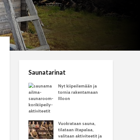
Saunatarinat
Nyt kiipeilemään ja
tornia rakentamaan
Illoon
Vuokrataan sauna,
tilataan iltapalaa,
valitaan aktiviteetit ja