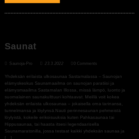
Saunat
Saunoja-Pro
23.3.2022
0 Comments
Yhdeksän erilaista ulkosaunaa Sastamalassa – Saunojan
elämyskeskus Saunamaailma on saunojan paratiisi ja
elämysmaailma Sastamalan Illossa, missä lämpö, luonto ja
suomalainen saunakulttuuri kohtaavat. Meillä voit kokea
yhdeksän erilaista ulkosaunaa – jokaisella oma tarinansa,
tunnelmansa ja löylynsä.Nauti perinnesaunan pehmeistä
löylyistä, kokeile erikoisuuksia kuten Pahkasaunaa tai
Hippusaunaa, tai haasta itsesi legendaarisella
Saunamaratonilla, jossa testaat kaikki yhdeksän saunaa ja
[…]