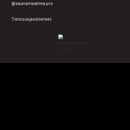
@saunamaailma.pro
Tietosuojaselosteet