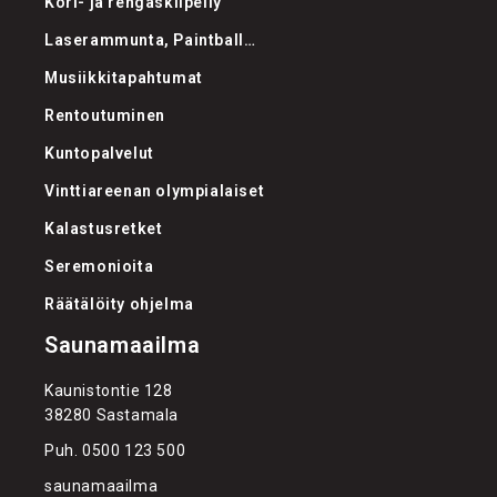
Kori- ja rengaskiipeily
Laserammunta, Paintball…
Musiikkitapahtumat
Rentoutuminen
Kuntopalvelut
Vinttiareenan olympialaiset
Kalastusretket
Seremonioita
Räätälöity ohjelma
Saunamaailma
Kaunistontie 128
38280 Sastamala
Puh.
0500 123 500
saunamaailma