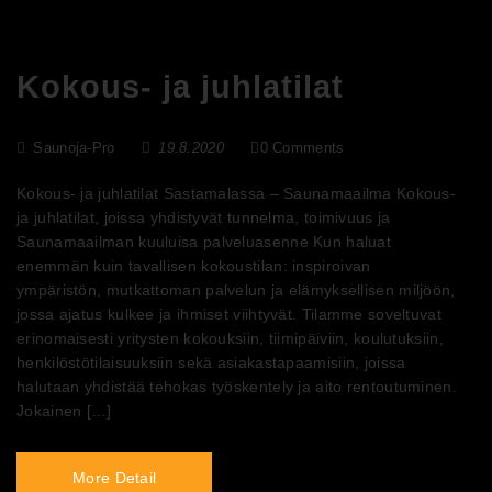
Kokous- ja juhlatilat
Saunoja-Pro
19.8.2020
0 Comments
Kokous- ja juhlatilat Sastamalassa – Saunamaailma Kokous-
ja juhlatilat, joissa yhdistyvät tunnelma, toimivuus ja
Saunamaailman kuuluisa palveluasenne Kun haluat
enemmän kuin tavallisen kokoustilan: inspiroivan
ympäristön, mutkattoman palvelun ja elämyksellisen miljöön,
jossa ajatus kulkee ja ihmiset viihtyvät. Tilamme soveltuvat
erinomaisesti yritysten kokouksiin, tiimipäiviin, koulutuksiin,
henkilöstötilaisuuksiin sekä asiakastapaamisiin, joissa
halutaan yhdistää tehokas työskentely ja aito rentoutuminen.
Jokainen […]
More Detail