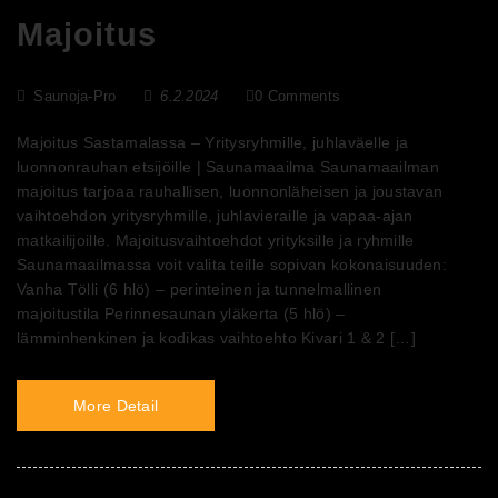
Majoitus
Saunoja-Pro
6.2.2024
0 Comments
Majoitus Sastamalassa – Yritysryhmille, juhlaväelle ja
luonnonrauhan etsijöille | Saunamaailma Saunamaailman
majoitus tarjoaa rauhallisen, luonnonläheisen ja joustavan
vaihtoehdon yritysryhmille, juhlavieraille ja vapaa-ajan
matkailijoille. Majoitusvaihtoehdot yrityksille ja ryhmille
Saunamaailmassa voit valita teille sopivan kokonaisuuden:
Vanha Tölli (6 hlö) – perinteinen ja tunnelmallinen
majoitustila Perinnesaunan yläkerta (5 hlö) –
lämminhenkinen ja kodikas vaihtoehto Kivari 1 & 2 […]
More Detail