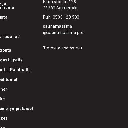
Kaunistontie 128
 ja
mmunta
38280 Sastamala
nta
Puh.
0500 123 500
saunamaailma
@saunamaailma.pro
 radalla /
ä
Tietosuojaselosteet
donta
ngaskiipeily
ta, Paintball…
pahtumat
inen
lut
an olympialaiset
tket