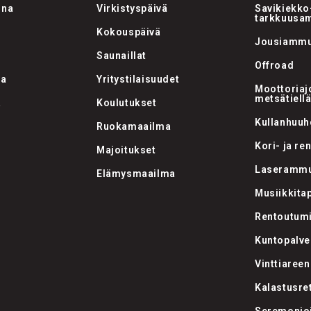
una
Virkistyspäivä
Savikiekko-
tarkkuusa
Kokouspäivä
Jousiammu
Saunaillat
Offroad
na
Yritystilaisuudet
Moottoriajo
metsätiell
a
Koulutukset
Kullanhuuh
Ruokamaailma
Kori- ja re
Majoitukset
Laserammun
Elämysmaailma
Musiikkita
Rentoutum
Kuntopalve
Vinttiareen
Kalastusre