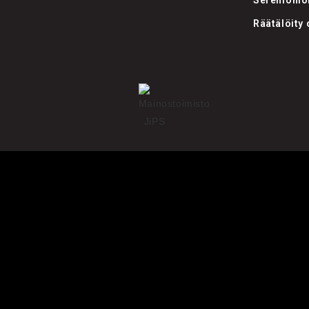
Seremonio
Räätälöity