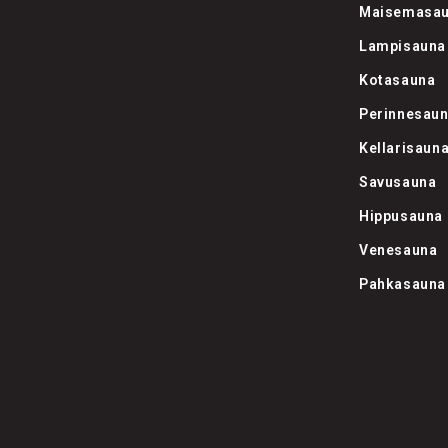
Maisemasa
Lampisauna
Kotasauna
Perinnesau
Kellarisaun
Savusauna
Hippusauna
Venesauna
Pahkasauna